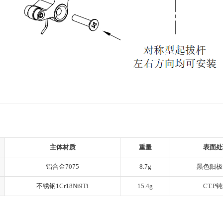
主体材质
重量
表面处
铝合金7075
8.7g
黑色阳极
不锈钢1Cr18Ni9Ti
15.4g
CT.P