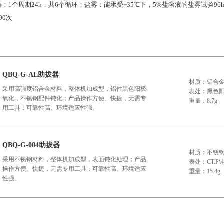
：1个周期24h，共6个循环；盐雾：能承受+35℃下，5%盐溶液的盐雾试验96
00次
QBQ-G-AL助拔器
材质：铝合金7
采用高强度铝合金材料，整体机加成型，铝件黑色阳极
表处：黑色
氧化，不锈钢配件钝化；产品操作方便、快捷，无需专
重量：8.7g
用工具；可靠性高、环境适应性强。
QBQ-G-004助拔器
材质：不锈
采用不锈钢材料，整体机加成型，表面钝化处理；产品
表处：CT.P
操作方便、快捷，无需专用工具；可靠性高、环境适应
重量：15.4g
性强。